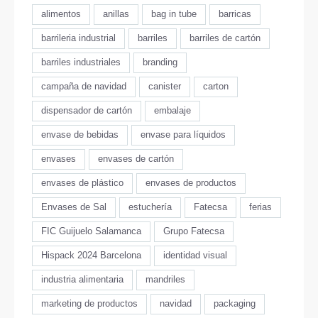
alimentos
anillas
bag in tube
barricas
barrileria industrial
barriles
barriles de cartón
barriles industriales
branding
campaña de navidad
canister
carton
dispensador de cartón
embalaje
envase de bebidas
envase para líquidos
envases
envases de cartón
envases de plástico
envases de productos
Envases de Sal
estuchería
Fatecsa
ferias
FIC Guijuelo Salamanca
Grupo Fatecsa
Hispack 2024 Barcelona
identidad visual
industria alimentaria
mandriles
marketing de productos
navidad
packaging