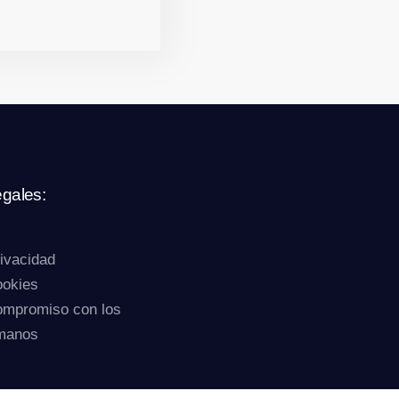
egales:
rivacidad
ookies
compromiso con los
manos