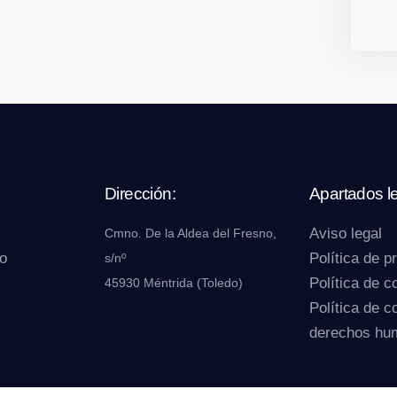
Dirección:
Apartados l
Aviso legal
Cmno. De la Aldea del Fresno,
o
Política de p
s/nº
Política de c
45930 Méntrida (Toledo)
Política de 
derechos hu