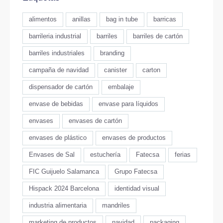
alimentos
anillas
bag in tube
barricas
barrileria industrial
barriles
barriles de cartón
barriles industriales
branding
campaña de navidad
canister
carton
dispensador de cartón
embalaje
envase de bebidas
envase para líquidos
envases
envases de cartón
envases de plástico
envases de productos
Envases de Sal
estuchería
Fatecsa
ferias
FIC Guijuelo Salamanca
Grupo Fatecsa
Hispack 2024 Barcelona
identidad visual
industria alimentaria
mandriles
marketing de productos
navidad
packaging