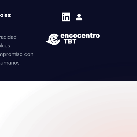
ales:
ivacidad
okies
ompromiso con
 humanos