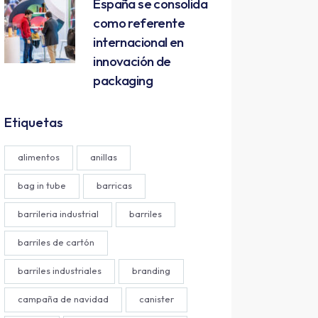
España se consolida
como referente
internacional en
innovación de
packaging
Etiquetas
alimentos
anillas
bag in tube
barricas
barrileria industrial
barriles
barriles de cartón
barriles industriales
branding
campaña de navidad
canister