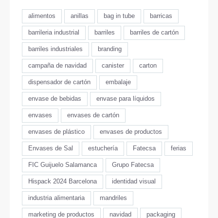
alimentos
anillas
bag in tube
barricas
barrileria industrial
barriles
barriles de cartón
barriles industriales
branding
campaña de navidad
canister
carton
dispensador de cartón
embalaje
envase de bebidas
envase para líquidos
envases
envases de cartón
envases de plástico
envases de productos
Envases de Sal
estuchería
Fatecsa
ferias
FIC Guijuelo Salamanca
Grupo Fatecsa
Hispack 2024 Barcelona
identidad visual
industria alimentaria
mandriles
marketing de productos
navidad
packaging