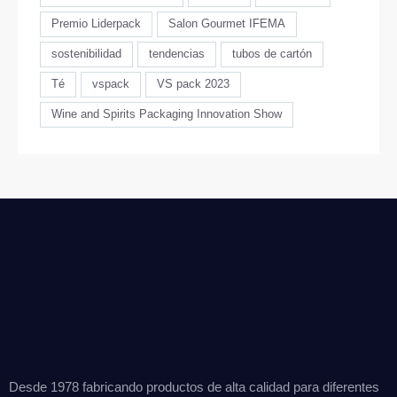
Premio Liderpack
Salon Gourmet IFEMA
sostenibilidad
tendencias
tubos de cartón
Té
vspack
VS pack 2023
Wine and Spirits Packaging Innovation Show
Desde 1978 fabricando productos de alta calidad para diferentes